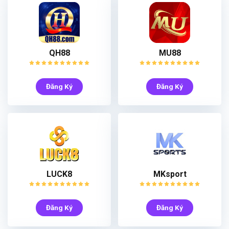
QH88
MU88
Đăng Ký
Đăng Ký
LUCK8
MKsport
Đăng Ký
Đăng Ký