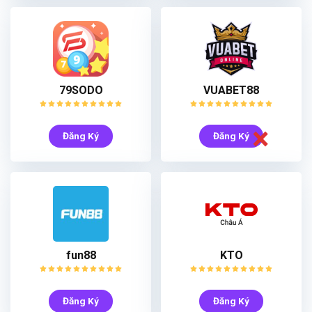
79SODO
VUABET88
Đăng Ký
Đăng Ký
fun88
KTO
Đăng Ký
Đăng Ký