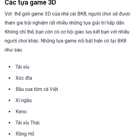
Các tựa game 3D
Với thế giới game 3D của nhà cái BK8, người chơi sẽ được
tham gia trải nghiệm rất nhiều những tựa giải trí hấp dẫn.
Không chỉ thế, bạn còn có cơ hội giao lưu kết bạn với nhiều
người chơi khác. Những tựa game nổi bật hiện có tại BK8
như sau:
Tài xỉu
Xóc đĩa.
Bầu cua tôm cá Việt.
Xí ngầu.
Keno.
Tài xỉu Thái.
Rồng Hổ.