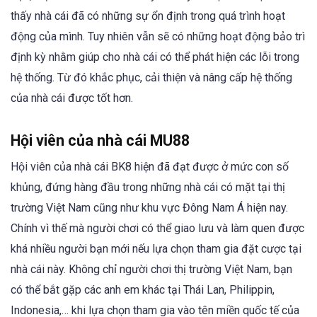
thấy nhà cái đã có những sự ổn định trong quá trình hoạt
động của mình. Tuy nhiên vẫn sẽ có những hoạt động bảo trì
định kỳ nhằm giúp cho nhà cái có thể phát hiện các lỗi trong
hệ thống. Từ đó khắc phục, cải thiện và nâng cấp hệ thống
của nhà cái được tốt hơn.
Hội viên của nhà cái MU88
Hội viên của nhà cái BK8 hiện đã đạt được ở mức con số
khủng, đứng hàng đầu trong những nhà cái có mặt tại thị
trường Việt Nam cũng như khu vực Đông Nam Á hiện nay.
Chính vì thế mà người chơi có thể giao lưu và làm quen được
khá nhiều người bạn mới nếu lựa chọn tham gia đặt cược tại
nhà cái này. Không chỉ người chơi thị trường Việt Nam, bạn
có thể bắt gặp các anh em khác tại Thái Lan, Philippin,
Indonesia,… khi lựa chọn tham gia vào tên miền quốc tế của