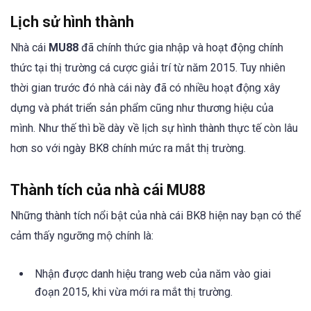
Lịch sử hình thành
Nhà cái
MU88
đã chính thức gia nhập và hoạt động chính
thức tại thị trường cá cược giải trí từ năm 2015. Tuy nhiên
thời gian trước đó nhà cái này đã có nhiều hoạt động xây
dựng và phát triển sản phẩm cũng như thương hiệu của
mình. Như thế thì bề dày về lịch sự hình thành thực tế còn lâu
hơn so với ngày BK8 chính mức ra mắt thị trường.
Thành tích của nhà cái MU88
Những thành tích nổi bật của nhà cái BK8 hiện nay bạn có thể
cảm thấy ngưỡng mộ chính là:
Nhận được danh hiệu trang web của năm vào giai
đoạn 2015, khi vừa mới ra mắt thị trường.