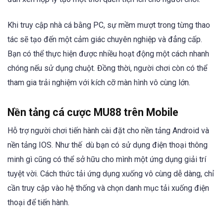
Khi truy cập nhà cá bằng PC, sự mềm mượt trong từng thao
tác sẽ tạo đến một cảm giác chuyên nghiệp và đẳng cấp.
Bạn có thể thực hiện được nhiều hoạt động một cách nhanh
chóng nếu sử dụng chuột. Đồng thời, người chơi còn có thể
tham gia trải nghiệm với kích cỡ màn hình vô cùng lớn.
Nền tảng cá cược MU88 trên Mobile
Hỗ trợ người chơi tiến hành cài đặt cho nền tảng Android và
nền tảng IOS. Như thế dù bạn có sử dụng điện thoại thông
minh gì cũng có thể sở hữu cho mình một ứng dụng giải trí
tuyệt vời. Cách thức tải ứng dụng xuống vô cùng dễ dàng, chỉ
cần truy cập vào hệ thống và chọn danh mục tải xuống điện
thoại để tiến hành.