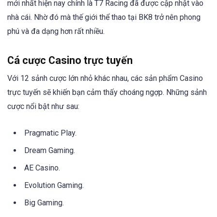
mới nhất hiện nay chính là T7 Racing đã được cập nhật vào
nhà cái. Nhờ đó mà thế giới thể thao tại BK8 trở nên phong
phú và đa dạng hơn rất nhiều.
Cá cược Casino trực tuyến
Với 12 sảnh cược lớn nhỏ khác nhau, các sản phẩm Casino
trực tuyến sẽ khiến bạn cảm thấy choáng ngợp. Những sảnh
cược nổi bật như sau:
Pragmatic Play.
Dream Gaming.
AE Casino.
Evolution Gaming.
Big Gaming.