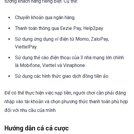
tượng khách hàng riêng biệt. Cụ thể:
Chuyển khoản qua ngân hàng.
Thanh toán thông qua Eezie Pay, Help2pay.
Sử dụng ứng dụng ví điện tử Momo, ZaloPay,
ViettelPay.
Sử dụng thẻ cào điện thoại của 3 nhà mạng lớn chính
là Mobifone, Viettel và Vinaphone.
Sử dụng các hình thức giao dịch đồng tiền ảo.
Để có thể thực hiện việc nạp tiền, người chơi cần phải đăng
nhập vào tài khoản và chọn phương thức thanh toán phù hợp
đối với nhu cầu của mình.
Hướng dẫn cá cá cược