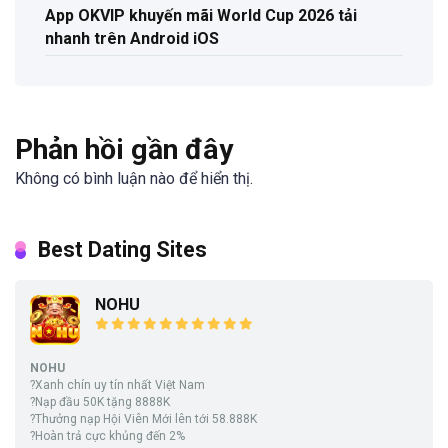
App OKVIP khuyến mãi World Cup 2026 tải
nhanh trên Android iOS
Phản hồi gần đây
Không có bình luận nào để hiển thị.
Best Dating Sites
NOHU
NOHU
?Xanh chín uy tín nhất Việt Nam
?Nạp đầu 50K tặng 8888K
?Thưởng nạp Hội Viên Mới lên tới 58.888K
?Hoàn trả cực khủng đến 2%