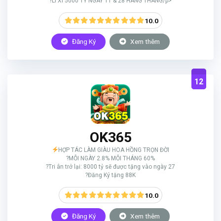
?LÌ XÌ 5000 TỶ NGÀY 11 & 28 HÀNG THÁNG/p>
10.0
Đăng Ký
Xem thêm
12
OK365
HỢP TÁC LÀM GIÀU HOA HỒNG TRỌN ĐỜI
?MỖI NGÀY 2.8% MỖI THÁNG 60%
?Tri ân trở lại: 8000 tỷ sẽ được tặng vào ngày 27
?Đăng Ký tặng 88K
10.0
Đăng Ký
Xem thêm