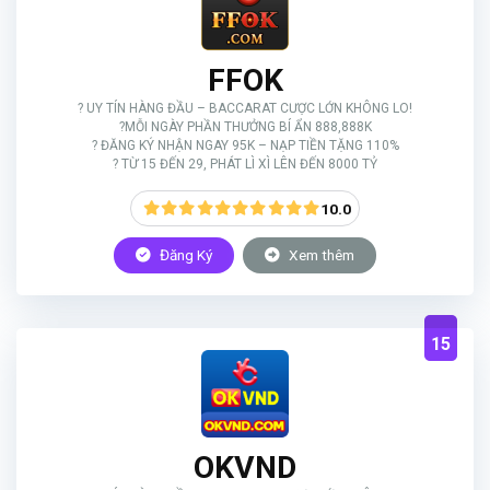
FFOK
? UY TÍN HÀNG ĐẦU – BACCARAT CƯỢC LỚN KHÔNG LO!
?MỖI NGÀY PHẦN THƯỞNG BÍ ẨN 888,888K
? ĐĂNG KÝ NHẬN NGAY 95K – NẠP TIỀN TẶNG 110%
? TỪ 15 ĐẾN 29, PHÁT LÌ XÌ LÊN ĐẾN 8000 TỶ
10.0
Đăng Ký
Xem thêm
15
OKVND