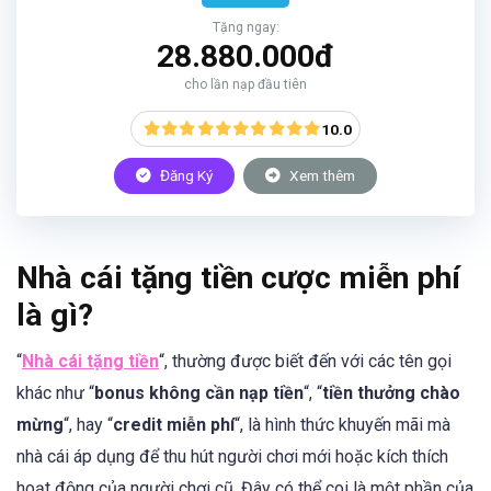
Tặng ngay:
28.880.000đ
cho lần nạp đầu tiên
10.0
Đăng Ký
Xem thêm
Nhà cái tặng tiền cược miễn phí
là gì?
“
Nhà cái tặng tiền
“, thường được biết đến với các tên gọi
khác như “
bonus không cần nạp tiền
“, “
tiền thưởng chào
mừng
“, hay “
credit miễn phí
“, là hình thức khuyến mãi mà
nhà cái áp dụng để thu hút người chơi mới hoặc kích thích
hoạt động của người chơi cũ. Đây có thể coi là một phần của