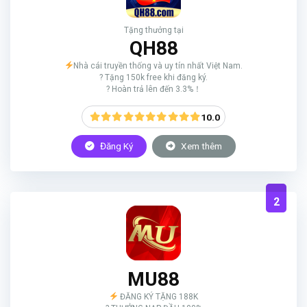
Tặng thưởng tại
QH88
Nhà cái truyền thống và uy tín nhất Việt Nam.
? Tặng 150k free khi đăng ký.
? Hoàn trả lên đến 3.3%！
10.0
Đăng Ký
Xem thêm
2
MU88
ĐĂNG KÝ TẶNG 188K