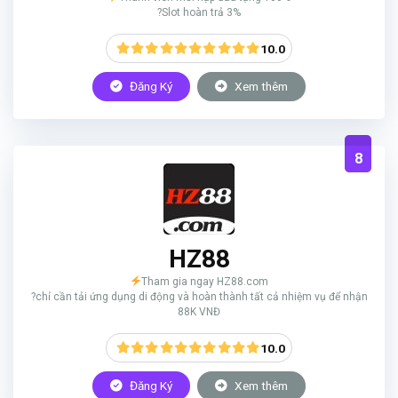
?Slot hoàn trả 3%
10.0
Đăng Ký
Xem thêm
8
HZ88
Tham gia ngay HZ88.com
?chỉ cần tải ứng dụng di động và hoàn thành tất cả nhiệm vụ để nhận
88K VNĐ
10.0
Đăng Ký
Xem thêm