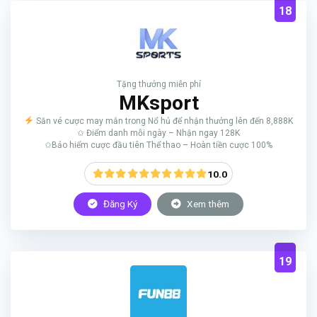
18
Tặng thưởng miễn phí
MKsport
Săn vé cược may mắn trong Nổ hủ để nhận thưởng lên đến 8,888K
✩ Điểm danh mỗi ngày – Nhận ngay 128K
✩Bảo hiểm cược đầu tiên Thể thao – Hoàn tiền cược 100%
10.0
Đăng Ký
Xem thêm
19