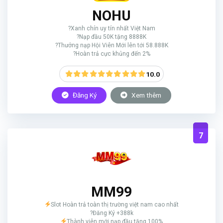
NOHU
?Xanh chín uy tín nhất Việt Nam
?Nạp đầu 50K tặng 8888K
?Thưởng nạp Hội Viên Mới lên tới 58.888K
?Hoàn trả cực khủng đến 2%
10.0
Đăng Ký
Xem thêm
7
MM99
Slot Hoàn trả toàn thị trường việt nam cao nhất
?Đăng Ký +388k
Thành viên mới nạp đầu tặng 100%