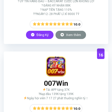
? UY TÍN HÀNG ĐẦU – BACCARAT CƯỢC LỚN KHÔNG LO!
? ĐĂNG KÝ NHẬN 88K
? NẠP TIỀN TẶNG 110%
???NGÀY12- 28 PHÁT LÌ XÌ 8000 TỶ
10.0
Đăng Ký
Xem thêm
16
007Win
Tải APP tặng 37K
?Nạp đầu 139K tặng 139K
Ngày hội viên 7 17 27 phát thưởng nghìn tỷ！
10.0