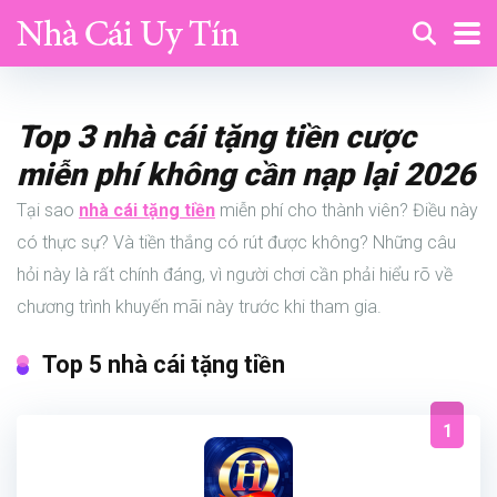
Top 3 nhà cái tặng tiền cược
miễn phí không cần nạp lại 2026
Tại sao
nhà cái tặng tiền
miễn phí cho thành viên? Điều này
có thực sự? Và tiền thắng có rút được không? Những câu
hỏi này là rất chính đáng, vì người chơi cần phải hiểu rõ về
chương trình khuyến mãi này trước khi tham gia.
Top 5 nhà cái tặng tiền
1