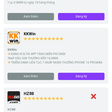
? Lỳ xì 8888 tỷ ngày 18 hàng tháng
Xem thêm
Đăng Ký
KKWin
KKWin
ĐĂNG KÍ & TẢI APP TẶNG MIỄN PHÍ 588K
?NẠP ĐẦU 50K THƯỞNG ĐẾN 18.888K
TĐIỂM DANH LIÊN TỤC 7 NGÀY NHẬN THƯỞNG IPHONE 16 PROMAX
Xem thêm
Đăng Ký
HZ88
HZ88