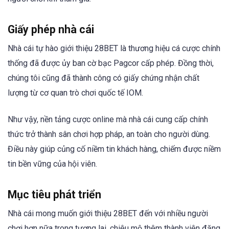
Giấy phép nhà cái
Nhà cái tự hào giới thiệu 28BET là thương hiệu cá cược chính
thống đã được ủy ban cờ bạc Pagcor cấp phép. Đồng thời,
chúng tôi cũng đã thành công có giấy chứng nhận chất
lượng từ cơ quan trò chơi quốc tế IOM.
Như vậy, nền tảng cược online mà nhà cái cung cấp chính
thức trở thành sân chơi hợp pháp, an toàn cho người dùng.
Điều này giúp củng cố niềm tin khách hàng, chiếm được niềm
tin bền vững của hội viên.
Mục tiêu phát triển
Nhà cái mong muốn giới thiệu 28BET đến với nhiều người
chơi hơn nữa trong tương lai, chiêu mộ thêm thành viên đăng