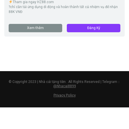
Tham gia ngay HZ88.com
?chỉ cần tải ứng dụng di động và hoàn thành tất cả nhiệm vụ để nhận
88K VNĐ
Xem thêm
Đăng Ký
© Copyright 2023 | Nhà cái tặng tiền . All Rights Reserved | Telegram：
@Nhacai8899
Privacy Policy