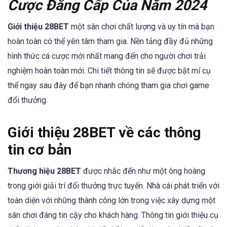
Cược Đẳng Cấp Của Năm 2024
Giới thiệu 28BET
một sân chơi chất lượng và uy tín mà bạn
hoàn toàn có thể yên tâm tham gia. Nền tảng đầy đủ những
hình thức cá cược mới nhất mang đến cho người chơi trải
nghiệm hoàn toàn mới. Chi tiết thông tin sẽ được bật mí cụ
thể ngay sau đây để bạn nhanh chóng tham gia chơi game
đổi thưởng.
Giới thiệu 28BET về các thông
tin cơ bản
Thương hiệu 28BET
được nhắc đến như một ông hoàng
trong giới giải trí đổi thưởng trực tuyến. Nhà cái phát triển với
toàn diện với những thành công lớn trong việc xây dựng một
sân chơi đáng tin cậy cho khách hàng. Thông tin giới thiệu cụ