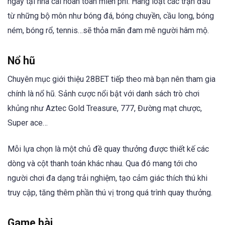
ngay tại nhà cái hoàn toàn miễn phí. Hàng loạt các trận đấu
từ những bộ môn như bóng đá, bóng chuyền, cầu long, bóng
ném, bóng rổ, tennis…sẽ thỏa mãn đam mê người hâm mộ.
Nổ hũ
Chuyên mục giới thiệu 28BET tiếp theo mà bạn nên tham gia
chính là nổ hũ. Sảnh cược nổi bật với danh sách trò chơi
khủng như Aztec Gold Treasure, 777, Đường mạt chược,
Super ace…
Mỗi lựa chọn là một chủ đề quay thưởng được thiết kế các
dòng và cột thanh toán khác nhau. Qua đó mang tới cho
người chơi đa dạng trải nghiệm, tạo cảm giác thích thú khi
truy cập, tăng thêm phần thú vị trong quá trình quay thưởng.
Game bài