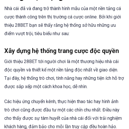
Nhà cái đã và đang trở thành hình mẫu của một nền tảng cá
cược thành công trên thị trường cá cược online. Bởi khi giới
thiệu 28BET bạn sẽ thấy rằng hệ thống sở hữu những ưu
điểm vượt trội, tiêu biểu như sau:
Xây dựng hệ thống trang cược độc quyền
Giới thiệu 28BET tới người chơi là một thương hiệu nhà cái
độc quyền và thiết kế một nền tảng độc nhất về giao diện.
Tại đây, hệ thống trò chơi, tính năng hay những tiện ích hỗ trợ
được sắp xếp một cách khoa học, dễ nhìn.
Các hiệu ứng chuyển kênh, thực hiện thao tác hay hình ảnh
trò chơi cũng được đầu tư một các chỉn chu nhất. Điều này
cho thấy được sự tâm huyết của nhà cái đối với trải nghiệm
khách hàng, đảm bảo cho mỗi lần truy cập đều hoàn hảo.