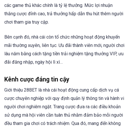
các game thủ khác chính là tỷ lệ thưởng. Mức lợi nhuận
thắng cược đỉnh cao, trả thưởng hấp dẫn thu hút thêm người
chơi tham gia truy cập.
Bên cạnh đó, nhà cái còn tổ chức những hoạt động khuyến
mãi thường xuyên, liên tục. Ưu đãi thành viên mới, người chơi
lâu năm bằng cách tặng tiền trải nghiệm tặng thưởng VIP, ưu
đãi đăng nhập, ngày hội lì xì…
Kênh cược đáng tin cậy
Giới thiệu 28BET là nhà cái hoạt động cung cấp dịch vụ cá
cược chuyên nghiệp với quy định quản lý thông tin và hành vi
người chơi nghiêm ngặt. Trang cược đưa ra các điều khoản
sử dụng mà hội viên cần tuân thủ nhằm đảm bảo mỗi người
đều tham gia chơi có trách nhiệm. Qua đó, mang đến không