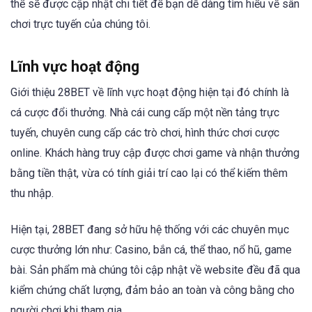
thể sẽ được cập nhật chi tiết để bạn dễ dàng tìm hiểu về sân
chơi trực tuyến của chúng tôi.
Lĩnh vực hoạt động
Giới thiệu 28BET về lĩnh vực hoạt động hiện tại đó chính là
cá cược đổi thưởng. Nhà cái cung cấp một nền tảng trực
tuyến, chuyên cung cấp các trò chơi, hình thức chơi cược
online. Khách hàng truy cập được chơi game và nhận thưởng
bằng tiền thật, vừa có tính giải trí cao lại có thể kiếm thêm
thu nhập.
Hiện tại, 28BET đang sở hữu hệ thống với các chuyên mục
cược thưởng lớn như: Casino, bắn cá, thể thao, nổ hũ, game
bài. Sản phẩm mà chúng tôi cập nhật về website đều đã qua
kiểm chứng chất lượng, đảm bảo an toàn và công bằng cho
người chơi khi tham gia.