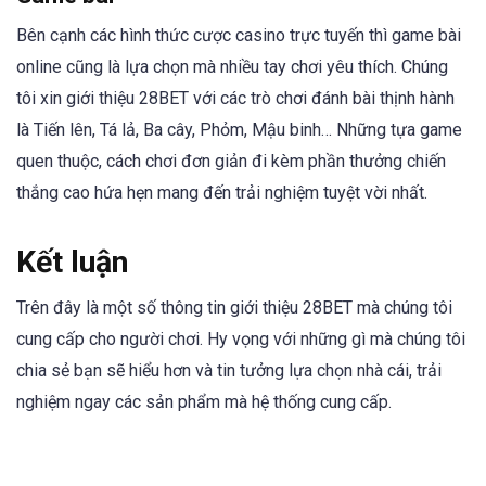
Bên cạnh các hình thức cược casino trực tuyến thì game bài
online cũng là lựa chọn mà nhiều tay chơi yêu thích. Chúng
tôi xin giới thiệu 28BET với các trò chơi đánh bài thịnh hành
là Tiến lên, Tá lả, Ba cây, Phỏm, Mậu binh… Những tựa game
quen thuộc, cách chơi đơn giản đi kèm phần thưởng chiến
thắng cao hứa hẹn mang đến trải nghiệm tuyệt vời nhất.
Kết luận
Trên đây là một số thông tin giới thiệu 28BET mà chúng tôi
cung cấp cho người chơi. Hy vọng với những gì mà chúng tôi
chia sẻ bạn sẽ hiểu hơn và tin tưởng lựa chọn nhà cái, trải
nghiệm ngay các sản phẩm mà hệ thống cung cấp.