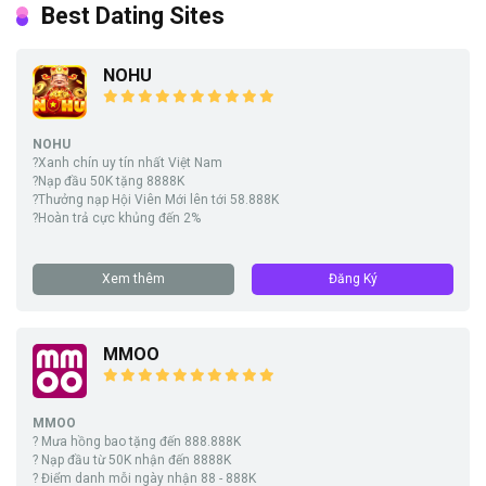
Best Dating Sites
NOHU
NOHU
?Xanh chín uy tín nhất Việt Nam
?Nạp đầu 50K tặng 8888K
?Thưởng nạp Hội Viên Mới lên tới 58.888K
?Hoàn trả cực khủng đến 2%
Xem thêm
Đăng Ký
MMOO
MMOO
? Mưa hồng bao tặng đến 888.888K
? Nạp đầu từ 50K nhận đến 8888K
? Điểm danh mỗi ngày nhận 88 - 888K